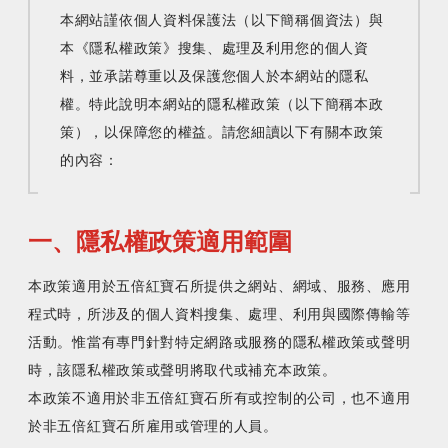
本網站謹依個人資料保護法（以下簡稱個資法）與
立即諮詢
本《隱私權政策》搜集、處理及利用您的個人資
料，並承諾尊重以及保護您個人於本網站的隱私
權。特此說明本網站的隱私權政策（以下簡稱本政
策），以保障您的權益。請您細讀以下有關本政策
的內容：
中文
/
English
一、隱私權政策適用範圍
02-2381-5690
project@5xruby.com
本政策適用於五倍紅寶石所提供之網站、網域、服務、應用
台北市中正區襄陽路6號6樓
程式時，所涉及的個人資料搜集、處理、利用與國際傳輸等
活動。惟當有專門針對特定網路或服務的隱私權政策或聲明
時，該隱私權政策或聲明將取代或補充本政策。
本政策不適用於非五倍紅寶石所有或控制的公司，也不適用