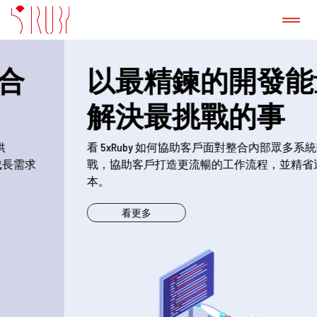
認識我們
以最精鍊的開發能量
成功案例
解決最挑戰的事
看 5xRuby 如何協助客戶面對整合內部眾多系統的挑
GitLab 諮詢服務
戰，協助客戶打造更流暢的工作流程，並精省運作成
本。
產品
看更多
新聞稿
部落格