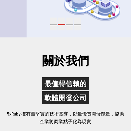
立即諮詢
中文
/
English
關於我們
02-2381-5690
project@5xruby.com
最值得信賴的
台北市中正區襄陽路6號6樓
軟體開發公司
5xRuby 擁有最堅實的技術團隊，以最優質開發能量，協助
企業將商業點子化為現實