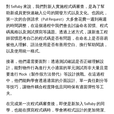
對 5xRuby 來說，我們對新人實施程式碼審查，是為了幫
助新成員更快速融入公司的開發方式以及文化。也因此，
第一次的合併請求（Pull Request）大多會花費一週到兩週
的時間調整，在這個過程中我們會去討論命名習慣、程式
碼風格以及測試撰寫等議題。透過上述方式，讓新進工程
師習慣思考自己的程式碼是否有問題，在命名上是否容易
被他人理解、語法使用是否有善用空白、換行幫助閱讀，
以及使用統一格式。
接著，他們還需要面對：透過測試確認是否正確理解設
計，能對物件行為進行大小適當的單元測試而非大量且需
要進行 Mock（製作假方法替代）等設計挑戰。在這過程
中，他們能夠學會透過適當的介面設計、單一責任劃分等
等技巧，讓物件耦合程度降低且同時保有適當彈性等工
夫。
在完成第一次程式碼審查後，即便是新加入 5xRuby 的同
學，也能在撰寫程式碼時，學會將程式設計的更加簡潔、