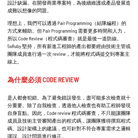
設計缺漏。在開發商業專案時，為後續維護或產品發展造
立即諮詢
成難以想像的問題。
理想上，我們可以透過 Pair Programming（結隊編程）的
方式來輔助。但 Pair Programming 需要更多時間和人力，
所以 Code Review（程式碼審查）就是最後一道防線。
5xRuby 堅持，所有新進工程師的產出都要經由技術主管或
團隊成員進行過一次 review，才能將程式碼提交到專案主
中文
/
English
線上。
02-2381-5690
為什麼必須 CODE REVIEW
project@5xruby.com
台北市中正區襄陽路6號6樓
是人都會犯錯。為了避免錯誤發生，盡可能多次檢查就十
分重要。除了自我檢查，透過他人檢查也有助工程師發現
自身盲點。因此，Code review 程式碼審查，不只能讓團隊
成員及技術主管審閱產出的程式碼，讓團隊獲得撰寫程式
碼、設計架構上的建議，也可針對不符合專案需求之邏輯
謬誤、設計問題進行修正。