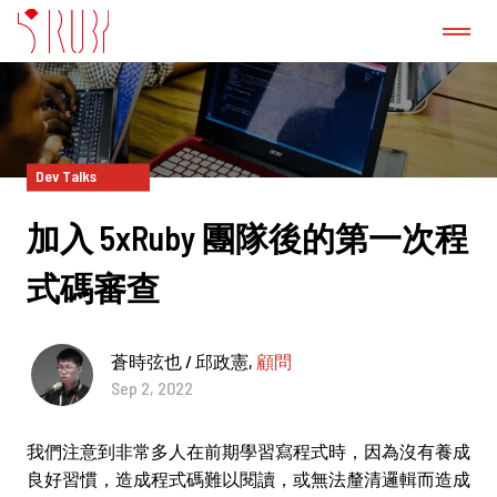
認識我們
成功案例
Dev Talks
加入 5xRuby 團隊後的第一次程
GitLab 諮詢服務
式碼審查
產品
蒼時弦也 / 邱政憲,
顧問
新聞稿
Sep 2, 2022
部落格
我們注意到非常多人在前期學習寫程式時，因為沒有養成
良好習慣，造成程式碼難以閱讀，或無法釐清邏輯而造成