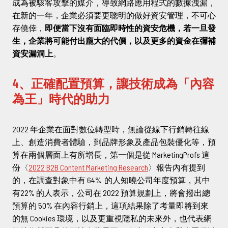
成為被駭客攻擊的媒介，導致網路應用程式的數據洩漏，
在新的一年，企業必須要更聰明的做好資安管理，不可心
存僥倖，
即便當下沒有面臨即時性的資安危機，若一旦發
生，企業將可能付出龐大的代價，以及更多的資金在彌補
資安漏洞上
。
4、正確配置預算，讓技術成為「內容
為王」時代的助力
2022 年企業在面對數位轉型時，無論從線下行銷轉往線
上、創造消費者體驗，到品牌形象及產品包裝優化等，預
算在兩個層面上有所增長，第一個是從 MarketingProfs 這
份〈
2022 B2B Content Marketing Research
〉報告內有提到
的，在調查對象中有 64% 的人知曉公司年度預算，其中
有22% 的人表示，公司在 2022 預算規劃上，將會撥出總
預算的 50% 在內容行銷上，這項結果除了考量即將到來
的無 Cookies 環境，以及更重視隱私的未來外，也代表網