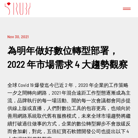
認識我們
Nov 30, 2021
成功案例
為明年做好數位轉型部署，
2022 年市場需求 4 大趨勢觀察
GitLab 諮詢服務
全球 Covid 19 爆發迄今已近 2 年，2020 年企業的工作策略
產品
一夕之間轉向網路，2021 年混合遠距工作型態逐漸成為主
流，品牌執行的每一場活動、開的每一次會議都會同步提
新聞稿
供線上版或直播，人們對數位工具的包容更高，也傾向於
善用網路系統取代舊有服務模式，未來全球市場趨勢將繼
續打破過往做事的方式，企業的數位轉型腳步不會放緩反
部落格
而會加劇，對此，五倍紅寶石軟體開發公司也提出以下 4