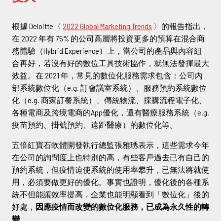
根據 Deloitte〈
2022 Global Marketing Trends
〉的報告指出，
在 2022 年有 75% 的公司高層將投資更多的預算在混合商
務體驗（Hybrid Experience）上，當公司的產品與內容組
合再好，若沒有好的數位工具技術協作，就無法發揮最大
效益。在 2021 年，常見的數位化服務需求包含：公司內
部系統數位化（e.g. 訂會議室系統）、服務預約系統數位
化（e.g. 商家訂餐系統）、傳統物流、採購流程電子化、
各種電商及跨境電商的App優化，還有醫療服務系統（e.g.
疫苗預約、掛號預約、遠距醫療）的數位化等。
五倍紅寶石軟體開發執行總監張雅琇表示，這些需求今年
在公司的詢問度上也特別的高，有些客戶過去已有自己的
預約系統，但疫情迫使系統的使用率攀升，已無法將就使
用，必須要做更好的優化。事實也證明，優化後的各種系
統不但能讓效率提高，企業也能明顯看到「數位化」後的
好處，
因應疫情而改變的數位化服務，已成為永久性的轉
變
。