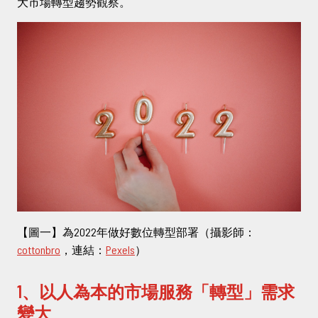
大市場轉型趨勢觀察。
立即諮詢
02-2381-5690
project@5xruby.com
台北市中正區襄陽路6號6樓
【圖一】為2022年做好數位轉型部署（攝影師：
cottonbro
，連結：
Pexels
）
1、以人為本的市場服務「轉型」需求
變大