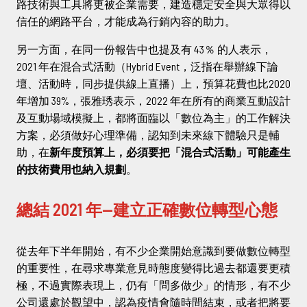
路技術與工具將更被企業需要，建造穩定安全與大眾得以
信任的網路平台，才能成為行銷內容的助力。
另一方面，在同一份報告中也提及有 43％ 的人表示，
2021 年在混合式活動（Hybrid Event，泛指在舉辦線下論
壇、活動時，同步提供線上直播）上，預算花費也比2020
年增加 39%，張雅琇表示，2022 年在所有的商業互動設計
及互動場域模擬上，都將面臨以「數位為主」的工作解決
方案，必須做好心理準備，認知到未來線下體驗只是輔
助，在
新年度預算上，必須要把「混合式活動」可能產生
的技術費用也納入規劃
。
總結 2021 年—建立正確數位轉型心態
從去年下半年開始，有不少企業開始意識到要做數位轉型
的重要性，在尋求專業意見時態度變得比過去都還要更積
極，不過實際表現上，仍有「問多做少」的情形，有不少
公司還處於觀望中，認為疫情會隨時間結束，或者把將要