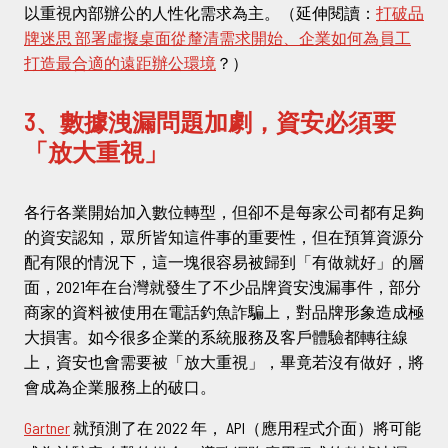
以重視內部辦公的人性化需求為主。（延伸閱讀：
打破品
牌迷思 部署虛擬桌面從釐清需求開始、企業如何為員工
打造最合適的遠距辦公環境
？）
3、數據洩漏問題加劇，資安必須要
「放大重視」
各行各業開始加入數位轉型，但卻不是每家公司都有足夠
的資安認知，眾所皆知這件事的重要性，但在預算資源分
配有限的情況下，這一塊很容易被歸到「有做就好」的層
面，2021年在台灣就發生了不少品牌資安洩漏事件，部分
商家的資料被使用在電話釣魚詐騙上，對品牌形象造成極
大損害。如今很多企業的系統服務及客戶體驗都轉往線
上，資安也會需要被「放大重視」，畢竟若沒有做好，將
會成為企業服務上的破口。
Gartner
就預測了在 2022 年， API（應用程式介面）將可能