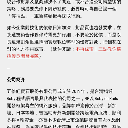
現合作對象及廠商解決不了問題，或不合適公司轉型後的
策略，務必要先停下腳步觀察，必要時可為自己設一個
「停損點」，重新整頓後再採取行動。
如今企業對技術的依賴日漸加深，對品質也越發要求，在
挑選技術合作夥伴時需更加仔細，不要流於比價，而是以
長遠規劃角度選擇能實現數位轉型的優質對象，把錢花在
對的地方不再踩雷。（延伸閱讀：
不再踩雷！三點教你選
擇優良開發團隊
）
--
公司簡介
五倍紅寶石股份有限公司成立於 2014 年，是台灣精通
Ruby 程式語言最具代表性的公司之一，並以 Ruby on Rails
開發框架為主的網路服務，品牌客戶遍佈於台灣、新加
坡、日本等地，曾協助海外新創開發跨境電商服務，順利
募得 A 輪資金，亦替不少台灣上市企業開發自有 App 及網
站服務，為品牌提供的技術諮詢、企業技術顧問等，替品