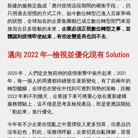
新建的服務定義成「應付疫情這段期間的權衡手段」，仍
只用過去習慣的方式工作。如今數位轉型已進入百家爭鳴
的狀態，全球知名的企業集團都已成立數位轉型部門來迎
接混合且多樣貌的未來，
企業必須正視數位轉型之事，並
體認到疫情即使結束，有些改變是再也回不去
。
邁向 2022 年—檢視並優化現有 Solution
2020 年，人們從史無前例的疫情衝擊中振作起來，2021
年，每一個人的周遭都持續發生著新變化，有了前兩年的
轉型醞釀，全球也在變化中找到可應對局勢的策略，距離
2022 年剩不到幾天，企業接下來可將重心放在重新建構
服務體驗上，這不僅是思考及檢視產品，而是更應該開始
「動起來」進行優化。
今年有不少企業在慌亂之中選擇投入更多預算，但產品仍
沒有起色，對此，張雅琇呼籲，企業切莫自亂陣腳，當發