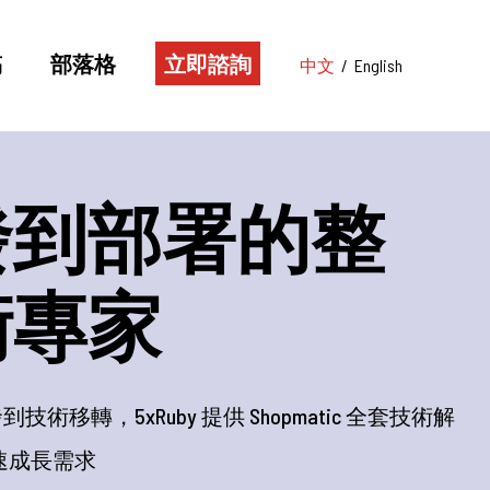
稿
部落格
立即諮詢
中文
/
English
精鍊的開發能
決最挑戰的事
協助客戶面對整合內部眾多系統的挑戰，協助客戶打造
並精省運作成本。