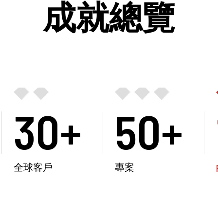
成就總覽
30+
50+
全球客戶
專案