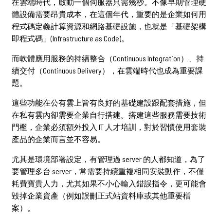
在雲端時代，啟動一個伺服器只需幾秒。不像早期管理硬
體設備需要昂貴成本，在這個年代，重要的是企業如何用
立即諮詢
程式碼定義計算資源和網路基礎設施，也就是「基礎架構
即程式碼」(Infrastructure as Code)。
而軟體應用服務的持續整合（Continuous Integration）、持
續交付（Continuous Delivery），在雲端時代也成為重要課
題。
中文
/
English
這些功能在公有雲上皆有良好的基礎建設跟配套措施，但
在私有雲內卻需要企業自行搭建。搭建這些服務需要技術
02-2381-5690
project@5xruby.com
門檻，企業必須額外投入 IT 人才培訓，對於習慣使用套裝
產品的企業而言並不容易。
台北市中正區襄陽路6號6樓
尤其是環境部署設定，有管理過 server 的人都知道，為了
要管理多台 server，常需要持續重複相同安裝動作，不僅
耗費寶貴人力，尤其如果不小心輸入錯誤指令，更可能會
毀掉企業資產（例如誤刪正式站資料庫或其他重要檔
案）。