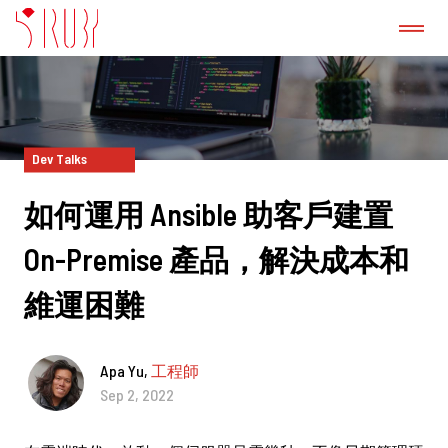
認識我們
成功案例
Dev Talks
如何運用 Ansible 助客戶建置
GitLab 諮詢服務
On-Premise 產品，解決成本和
產品
維運困難
新聞稿
Apa Yu,
工程師
Sep 2, 2022
部落格