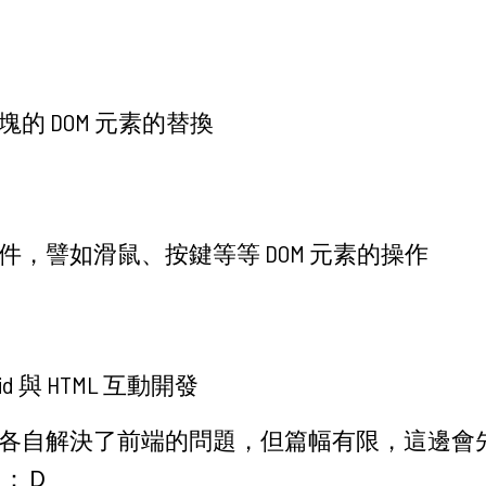
的 DOM 元素的替換
件，譬如滑鼠、按鍵等等 DOM 元素的操作
roid 與 HTML 互動開發
各自解決了前端的問題，但篇幅有限，這邊會先專注
 ：Ｄ