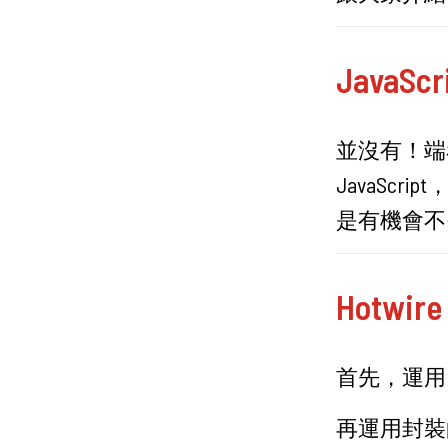
JavaS
並沒有！端看
JavaSc
是有機會不需
Hotwi
首先，運用 H
再運用封裝的 