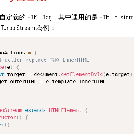
義的 HTML Tag，其中運用的是 HTML customEl
rbo Stream 為例：
ooActions 
=
{
 action replace 替換 innerHTML
ce
(
e
)
{
st
 target 
=
 document
.
getElementById
(
e
.
target
)
get
.
outerHTML 
=
 e
.
template
.
innerHTML

ooStream
extends
HTMLElement
{
ructor
(
)
{
er
(
)