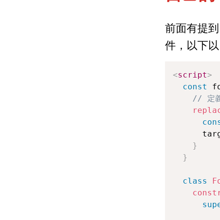
前面有提到自定
件，以下以 Tu
<
script
>
const
 f
// 定義
repla
con
      tar
}
}
class
F
const
sup