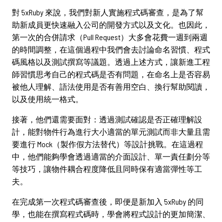
對 5xRuby 來說，我們對新人實施程式碼審查，是為了幫
助新成員更快速融入公司的開發方式以及文化。也因此，
第一次的合併請求（Pull Request）大多會花費一週到兩週
的時間調整，在這個過程中我們會去討論命名習慣、程式
碼風格以及測試撰寫等議題。透過上述方式，讓新進工程
師習慣思考自己的程式碼是否有問題，在命名上是否容易
被他人理解、語法使用是否有善用空白、換行幫助閱讀，
以及使用統一格式。
接著，他們還需要面對：透過測試確認是否正確理解設
計，能對物件行為進行大小適當的單元測試而非大量且需
要進行 Mock（製作假方法替代）等設計挑戰。在這過程
中，他們能夠學會透過適當的介面設計、單一責任劃分等
等技巧，讓物件耦合程度降低且同時保有適當彈性等工
夫。
在完成第一次程式碼審查後，即便是新加入 5xRuby 的同
學，也能在撰寫程式碼時，學會將程式設計的更加簡潔、