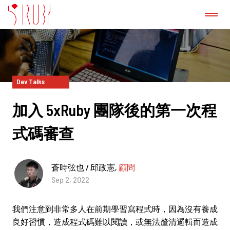
認識我們
成功案例
Dev Talks
加入 5xRuby 團隊後的第一次程
GitLab 諮詢服務
式碼審查
產品
蒼時弦也 / 邱政憲,
顧問
新聞稿
Sep 2, 2022
部落格
我們注意到非常多人在前期學習寫程式時，因為沒有養成
良好習慣，造成程式碼難以閱讀，或無法釐清邏輯而造成