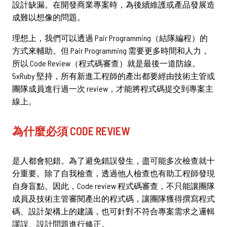
設計缺漏。在開發商業專案時，為後續維護或產品發展造
立即諮詢
成難以想像的問題。
理想上，我們可以透過 Pair Programming（結隊編程）的
方式來輔助。但 Pair Programming 需要更多時間和人力，
所以 Code Review（程式碼審查）就是最後一道防線。
5xRuby 堅持，所有新進工程師的產出都要經由技術主管或
團隊成員進行過一次 review，才能將程式碼提交到專案主
中文
/
English
線上。
02-2381-5690
為什麼必須 CODE REVIEW
project@5xruby.com
台北市中正區襄陽路6號6樓
是人都會犯錯。為了避免錯誤發生，盡可能多次檢查就十
分重要。除了自我檢查，透過他人檢查也有助工程師發現
自身盲點。因此，Code review 程式碼審查，不只能讓團隊
成員及技術主管審閱產出的程式碼，讓團隊獲得撰寫程式
碼、設計架構上的建議，也可針對不符合專案需求之邏輯
謬誤、設計問題進行修正。