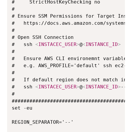
#     StrictHostKeyChecking no

#

# Ensure SSM Permissions for Target Insta
#   https://docs.aws.amazon.com/systems-m
#

# Open SSH Connection

#   ssh 
<
INSTACEC_USER
>
@
<
INSTANCE_ID
>
#   

#   Ensure AWS CLI environemnt variables 
#   e.g. AWS_PROFILE='default' ssh ec2-us
#

#   If default region does not match inst
#   ssh 
<
INSTACEC_USER
>
@
<
INSTANCE_ID
>
--
<
#

#########################################
set -eu

REGION_SEPARATOR='--'
