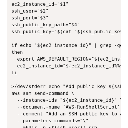
ec2_instance_id="$1"

ssh_user="$2"

ssh_port="$3"

ssh_public_key_path="$4"

ssh_public_key="$(cat "${ssh_public_key_p
if echo "${ec2_instance_id}" | grep -qe "
then

  export AWS_DEFAULT_REGION="${ec2_instan
  ec2_instance_id="${ec2_instance_id%%${R
fi

>/dev/stderr echo "Add public key ${ssh_p
aws ssm send-command \

  --instance-ids "${ec2_instance_id}" \

  --document-name 'AWS-RunShellScript' \

  --comment "Add an SSH public key to aut
  --parameters commands="\"

    mkdir -p ~${ssh_user}/.ssh
