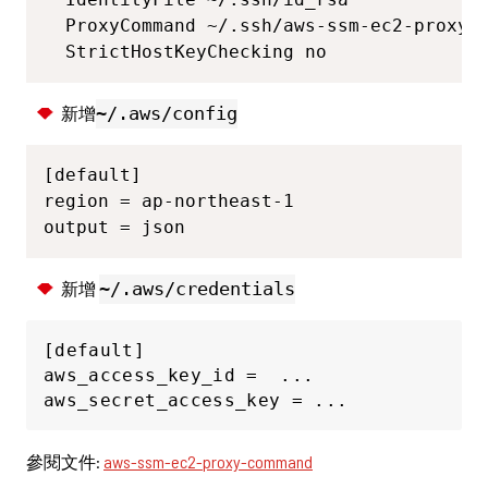
  ProxyCommand ~/.ssh/aws-ssm-ec2-proxy-c
  StrictHostKeyChecking no
新增
~/.aws/config
[default]

region = ap-northeast-1

output = json
新增
~/.aws/credentials
[default]

aws_access_key_id =  ...

aws_secret_access_key = ...
參閱文件:
aws-ssm-ec2-proxy-command