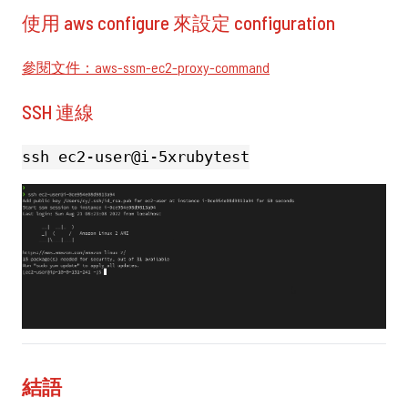
使用 aws configure 來設定 configuration
參閱文件：aws-ssm-ec2-proxy-command
SSH 連線
ssh ec2-user@i-5xrubytest
結語