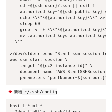
    cd ~${ssh_user}/.ssh || exit 1

    authorized_key='${ssh_public_key} ssm
    echo \\\"\${authorized_key}\\\" >> au
    sleep 60

    grep -v -F \\\"\${authorized_key}\\\"
    mv .authorized_keys authorized_keys

  \""

>/dev/stderr echo "Start ssm session to i
aws ssm start-session \

  --target "${ec2_instance_id}" \

  --document-name 'AWS-StartSSHSession' \
  --parameters "portNumber=${ssh_port}"
新增
~/.ssh/config
host i-* mi-*

  IdentityFile ~/.ssh/id_rsa
