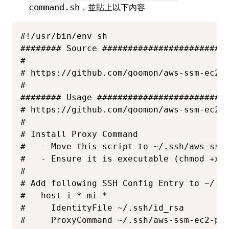
command.sh
，並貼上以下內容
#!/usr/bin/env sh

######## Source #########################
#

# https://github.com/qoomon/aws-ssm-ec2-p
#

######## Usage ##########################
# https://github.com/qoomon/aws-ssm-ec2-p
#

# Install Proxy Command

#   - Move this script to ~/.ssh/aws-ssm-
#   - Ensure it is executable (chmod +x ~
#

# Add following SSH Config Entry to ~/.ss
#   host i-* mi-*

#     IdentityFile ~/.ssh/id_rsa

#     ProxyCommand ~/.ssh/aws-ssm-ec2-pro