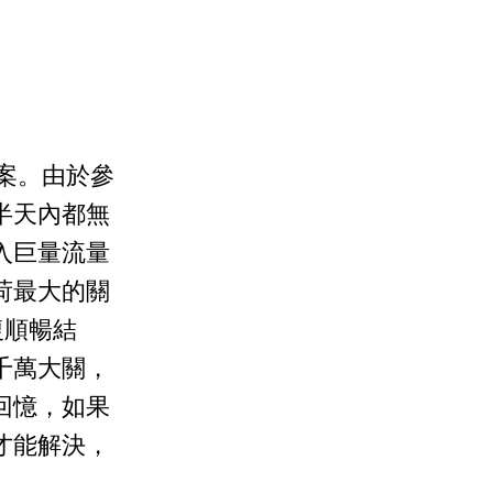
資專案。由於參
半天內都無
入巨量流量
荷最大的關
復順暢結
千萬大關，
回憶，如果
才能解決，