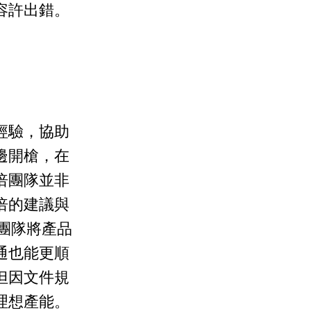
容許出錯。
經驗，協助
邊開槍，在
倍團隊並非
倍的建議與
殼團隊將產品
通也能更順
但因文件規
理想產能。