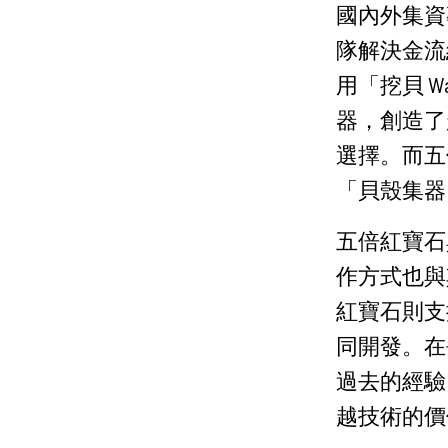
國內外集資專
隊解決金流結
用「挖貝 
器，創造了
選擇。而五
「貝殼集器 
五倍紅寶石
作方式也與
紅寶石則支
同開發。在
過去的經驗
越技術的價值