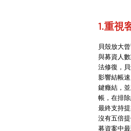
1.重
貝殼放大曾緊
與募資人數
法修復，貝
影響結帳速
鍵癥結，並
帳，在排除
最終支持提
沒有五倍提
募資案中最