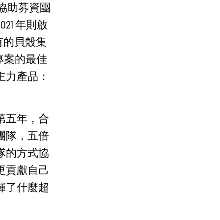
為協助募資團
21 年則啟
有的貝殼集
專案的最佳
主力產品：
。
入第五年，合
團隊，五倍
隊的方式協
更貢獻自己
揮了什麼超