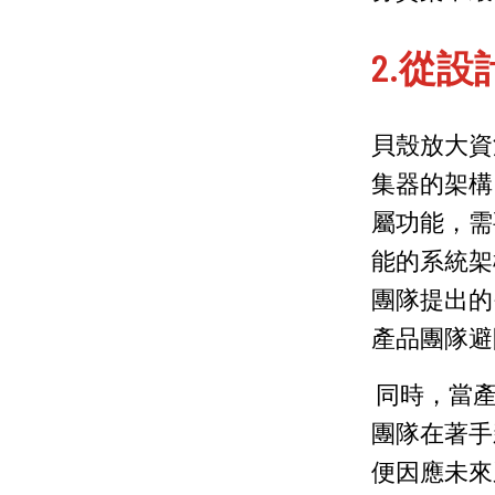
2.從
貝殼放大資
集器的架構
屬功能，需
能的系統架
團隊提出的
產品團隊避
同時，當產
團隊在著手
便因應未來