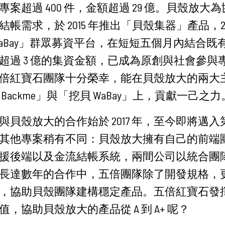
案超過 400 件，金額超過 29 億。貝殼放大
帳需求，於 2015 年推出「貝殼集器」產品，20
WaBay」群眾募資平台，在短短五個月內結合既
超過 3 億的集資金額，已成為原創與社會參與
倍紅寶石團隊十分榮幸，能在貝殼放大的兩大
Backme」與「挖貝 WaBay」上，貢獻一己之力
與貝殼放大的合作始於 2017 年，至今即將邁
其他專案稍有不同：貝殼放大擁有自己的前端
援後端以及金流結帳系統，兩間公司以統合團
長達數年的合作中，五倍團隊除了開發規格，
，協助貝殼團隊建構穩定產品。五倍紅寶石發
，協助貝殼放大的產品從 A 到 A+ 呢？