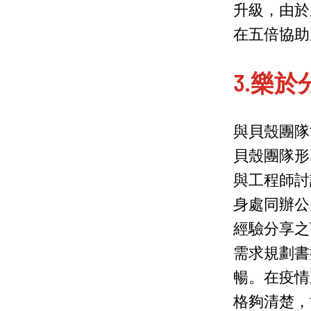
升級，由於
在五倍協助
3.樂
與貝殼團隊
貝殼團隊形
與工程師討
身處同辦公
經驗分享之
需求規劃書
暢。在疫情
格夠清楚，