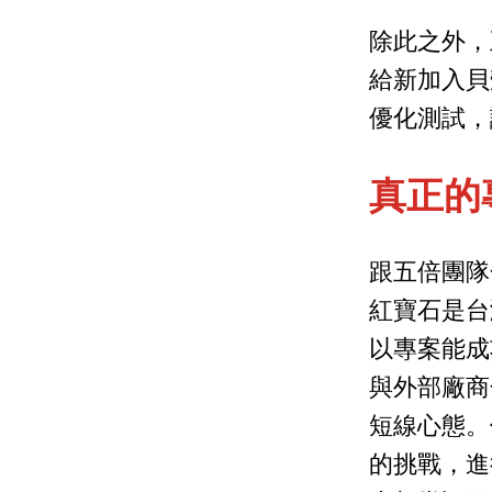
除此之外，
給新加入貝
優化測試，讓
真正的
跟五倍團隊
紅寶石是台灣
以專案能成
與外部廠商
短線心態。
的挑戰，進