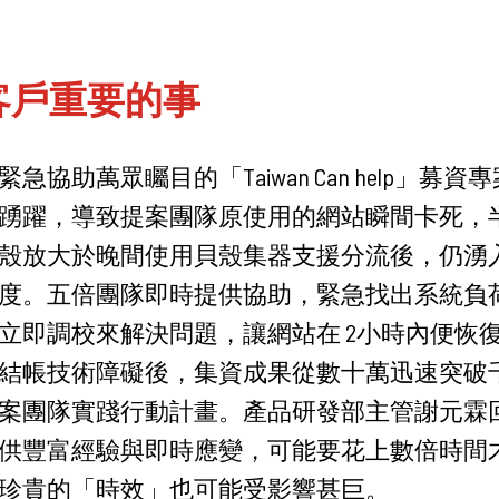
視客戶重要的事
急協助萬眾矚目的「Taiwan Can help」募
踴躍，導致提案團隊原使用的網站瞬間卡死，
殼放大於晚間使用貝殼集器支援分流後，仍湧
度。五倍團隊即時提供協助，緊急找出系統負
立即調校來解決問題，讓網站在 2小時內便恢
結帳技術障礙後，集資成果從數十萬迅速突破
案團隊實踐行動計畫。產品研發部主管謝元霖
供豐富經驗與即時應變，可能要花上數倍時間
珍貴的「時效」也可能受影響甚巨。