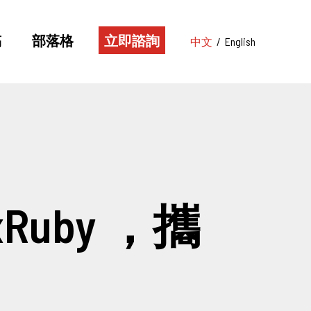
稿
部落格
立即諮詢
中文
/
English
uby ，攜