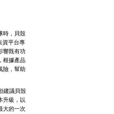
隊時，貝殼
 集資平台專
影響既有功
，根據產品
風險，幫助
主動建議貝殼
本升級，以
最大的一次