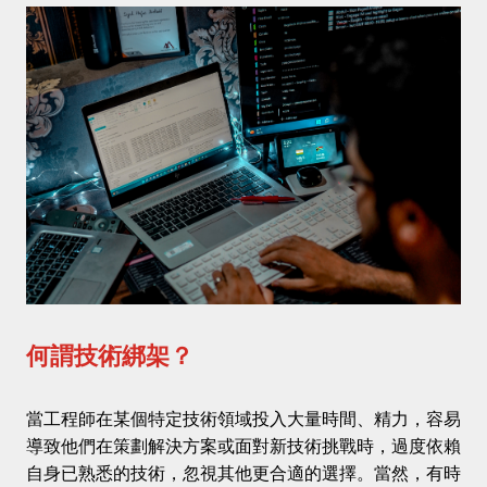
立即諮詢
中文
/
English
02-2381-5690
project@5xruby.com
台北市中正區襄陽路6號6樓
何謂技術綁架？
當工程師在某個特定技術領域投入大量時間、精力，容易
導致他們在策劃解決方案或面對新技術挑戰時，過度依賴
自身已熟悉的技術，忽視其他更合適的選擇。當然，有時