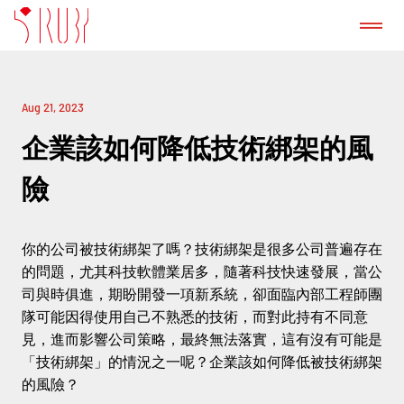
認識我們
Aug 21, 2023
成功案例
企業該如何降低技術綁架的風
險
GitLab 諮詢服務
你的公司被技術綁架了嗎？技術綁架是很多公司普遍存在
產品
的問題，尤其科技軟體業居多，隨著科技快速發展，當公
司與時俱進，期盼開發一項新系統，卻面臨內部工程師團
新聞稿
隊可能因得使用自己不熟悉的技術，而對此持有不同意
見，進而影響公司策略，最終無法落實，這有沒有可能是
「技術綁架」的情況之一呢？企業該如何降低被技術綁架
部落格
的風險？