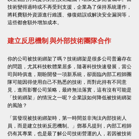
技術變得過時或不再受到支援，企業為了保持系統運作，
將耗費額外資源進行維護、修復錯誤或解決安全漏洞等，
這些都會額外增加成本。
建立反思機制 與外部技術團隊合作
你的公司被技術綁架了嗎？技術綁架是很多公司普遍存在
的問題，尤其科技軟體業居多，隨著科技快速發展，當公
司與時俱進，期盼開發一項新系統，卻面臨內部工程師團
隊可能因得使用自己不熟悉的技術，而對此持有不同意
見，進而影響公司策略，最終無法落實，這有沒有可能是
「技術綁架」的情況之一呢？企業該如何降低被技術綁架
的風險？
「當發現被技術綁架時，第一時間並非淘汰內部技術人
員，而是建立技術反思機制。」鄧慕凡提到，內部工程師
仍有其專業，也是最了解公司技術營運的人，若因被技術