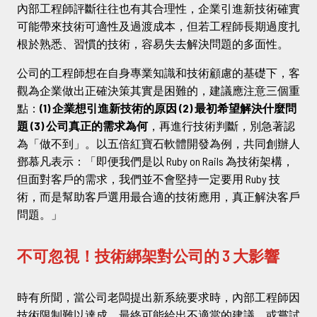
內部工程師評斷往往也有其合理性，企業引進新技術確實
可能帶來技術可適性及過渡成本，但若工程師長期過度扎
根於熟悉、習慣的技術，容易失去解決問題的多面性。
公司的工程師想在自身專業知識和技術顧慮的基礎下，客
觀為企業做出正確決策其實是困難的，建議應注意三個重
點：
(1) 企業想引進新技術的原因 (2) 最初希望解決什麼問
題 (3) 公司真正的需求為何
，再進行技術判斷，別急著認
為「做不到」。以五倍紅寶石軟體開發為例，共同創辦人
鄧慕凡表示：「即便我們是以 Ruby on Rails 為技術架構，
但面對客戶的需求，我們並不會堅持一定要用 Ruby 技
術，而是幫助客戶選用最合適的技術應用，真正解決客戶
問題。」
不可忽視！技術綁架對公司的 3 大影響
時有所聞，當公司老闆提出新系統要求時，內部工程師因
技術限制難以達成，最終可能給出不適當的建議，或嘗試